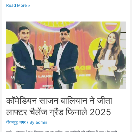
स्केटिंग
Read More »
से
अयोध्या
जा
रहे
नंदिनी
और
युग
का
बुलंदशहर
में
भव्य
स्वागत
कॉमेडियन साजन बालियान ने जीता
लाफ्टर चैलेंज ग्रैंड फिनाले 2025
गौतमबुद्ध नगर
/ By
admin