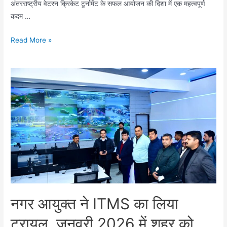
अंतरराष्ट्रीय वेटरन क्रिकेट टूर्नामेंट के सफल आयोजन की दिशा में एक महत्वपूर्ण
कदम …
एशिया
Read More »
लीजेंड
कप
2026,
थाईलैंड
के
लिए
रविंद्र
त्यागी
सचिव
नियुक्त
नगर आयुक्त ने ITMS का लिया
ट्रायल, जनवरी 2026 में शहर को