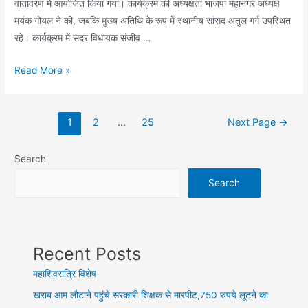
वातावरण में आयोजित किया गया। कार्यक्रम की अध्यक्षता भाजपा महानगर अध्यक्ष
मयंक गोयल ने की, जबकि मुख्य अतिथि के रूप में स्थानीय सांसद अतुल गर्ग उपस्थित
रहे। कार्यक्रम में सदर विधायक संजीव …
भाजपा
Read More »
गाजियाबाद
महानगर
Posts
के
1
2
…
25
Next Page
→
pagination
नेतृत्व
में
Search
गाजियाबाद
Search
विधानसभा
अटल
स्मृति
समारोह
Recent Posts
संपन्न
महाशिवरात्रि विशेष
खराब आम लौटाने पहुंचे सरकारी शिक्षक से मारपीट,750 रुपये लूटने का