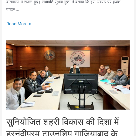
वातावरण में संपन्न हुई। सभापति सुभाष गुप्ता ने बताया कि इस अवसर पर बृजेश
पाठक …
रेड
Read More »
क्रॉस
गाजियाबाद
के
सभापति
ने
उप
मुख्यमंत्री
को
दी
नववर्ष
की
शुभकामनाएं
सुनियोजित शहरी विकास की दिशा में
हरनंदीपुरम टाउनशिप गाजियाबाद के