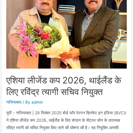
सशक्तीकरण
को
सर्वोच्च
प्राथमिकता
दे
रही
है
योगी
सरकार:
नरेन्द्र
एशिया लीजेंड कप 2026, थाईलैंड के
कश्यप
लिए रविंद्र त्यागी सचिव नियुक्त
गाजियाबाद
/ By
admin
यूपी – गाजियाबाद | 29 दिसंबर 2025 बोर्ड फॉर वेटरन क्रिकेट इन इंडिया (BVCI)
ने एशिया लीजेंड कप 2026, थाईलैंड के लिए संगठन के सेंट्रल ज़ोन के उपाध्यक्ष
रविंद्र त्यागी को सचिव नियुक्त किए जाने की घोषणा की है। यह नियुक्ति आगामी