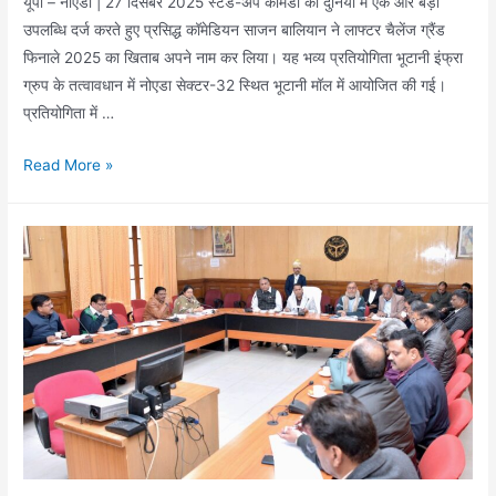
यूपी – नोएडा | 27 दिसंबर 2025 स्टैंड-अप कॉमेडी की दुनिया में एक और बड़ी
उपलब्धि दर्ज करते हुए प्रसिद्ध कॉमेडियन साजन बालियान ने लाफ्टर चैलेंज ग्रैंड
फिनाले 2025 का खिताब अपने नाम कर लिया। यह भव्य प्रतियोगिता भूटानी इंफ्रा
ग्रुप के तत्वावधान में नोएडा सेक्टर-32 स्थित भूटानी मॉल में आयोजित की गई।
प्रतियोगिता में …
कॉमेडियन
Read More »
साजन
बालियान
ने
जीता
लाफ्टर
चैलेंज
ग्रैंड
फिनाले
2025