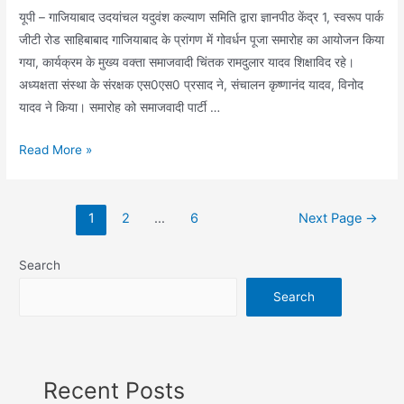
यूपी – गाजियाबाद उदयांचल यदुवंश कल्याण समिति द्वारा ज्ञानपीठ केंद्र 1, स्वरूप पार्क
जीटी रोड साहिबाबाद गाजियाबाद के प्रांगण में गोवर्धन पूजा समारोह का आयोजन किया
गया, कार्यक्रम के मुख्य वक्ता समाजवादी चिंतक रामदुलार यादव शिक्षाविद रहे।
अध्यक्षता संस्था के संरक्षक एस0एस0 प्रसाद ने, संचालन कृष्णानंद यादव, विनोद
यादव ने किया। समारोह को समाजवादी पार्टी …
उदयांचल
Read More »
यदुवंश
कल्याण
Posts
समिति
1
2
…
6
Next Page
→
pagination
द्वारा
ज्ञानपीठ
Search
केंद्र
Search
1
प्रांगण
में
गोवर्धन
Recent Posts
पूजा