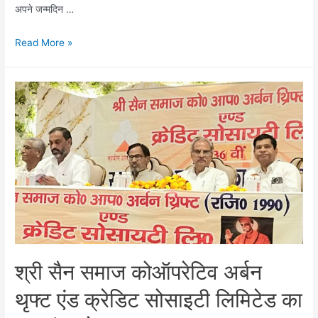
अपने जन्मदिन …
महानगर
Read More »
कांग्रेस
ने
मनाया
पूर्व
राष्ट्रपति
के
आर
नारायण
एवं
पूर्व
जिला
अध्यक्ष
श्री सैन समाज कोऑपरेटिव अर्बन
विनीत
त्यागी
थृफ्ट एंड क्रेडिट सोसाइटी लिमिटेड का
का