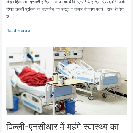
लौह महिला स्व. श्रीमती इन्दिरा गांधी जी की 41वीं पुण्यतिथि इन्दिरा प्रियदर्शिनी पार्क
स्थित उनकी प्रतिमा पर माल्यार्पण कर श्रद्धा व सम्मान के साथ मनाई। साथ ही देश
के …
इन्दिरा
Read More »
गांधी
की
पुण्यतिथि
और
सरदार
पटेल
की
जयंती
पर
जिला
कांग्रेस
कमेटी
दिल्ली-एनसीआर में महंगे स्वास्थ्य का
गाजियाबाद