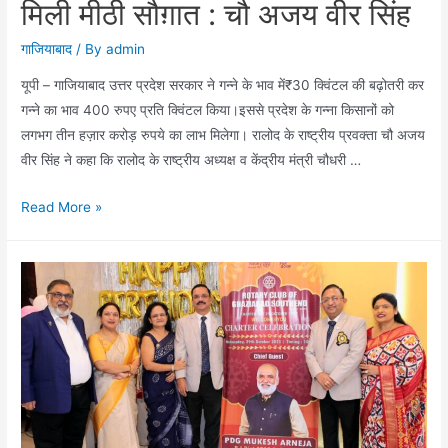
मिली मीठी सौग़ात : चौ अजय वीर सिंह
गाजियाबाद
/ By
admin
यूपी – गाजियाबाद उत्तर प्रदेश सरकार ने गन्ने के भाव में₹30 क्विंटल की बढ़ोतरी कर
गन्ने का भाव 400 रुपए प्रति क्विंटल किया।इससे प्रदेश के गन्ना किसानों को
लगभग तीन हज़ार करोड़ रुपये का लाभ मिलेगा। रालोद के राष्ट्रीय प्रवक्ता चौ अजय
वीर सिंह ने कहा कि रालोद के राष्ट्रीय अध्यक्ष व केंद्रीय मंत्री चौधरी …
गंगा
Read More »
स्नान
के
अवसर
पर
किसानों
को
मिली
मीठी
सौग़ात