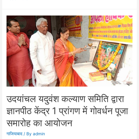
निर्माण
के
लिए
समाज
में
एकता
जरूरी
:
कर्नल
तेजेंद्र
पाल
त्यागी
उदयांचल यदुवंश कल्याण समिति द्वारा
ज्ञानपीठ केंद्र 1 प्रांगण में गोवर्धन पूजा
समारोह का आयोजन
गाजियाबाद
/ By
admin