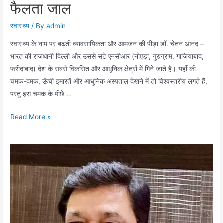
ने
फैलता जाल
दी
स्वास्थ्य
/ By
admin
श्रद्धांजलि
स्वास्थ्य के नाम पर बढ़ती व्यावसायिकता और आमजन की पीड़ा डॉ. चेतन आनंद –
भारत की राजधानी दिल्ली और उससे सटे एनसीआर (नोएडा, गुरुग्राम, गाजियाबाद,
फरीदाबाद) देश के सबसे विकसित और आधुनिक क्षेत्रों में गिने जाते हैं। यहाँ की
चमक-दमक, ऊँची इमारतें और आधुनिक अस्पताल देखने में तो विश्वस्तरीय लगते हैं,
परंतु इस चमक के पीछे …
दिल्ली-
Read More »
एनसीआर
में
महंगे
स्वास्थ्य
का
फैलता
जाल