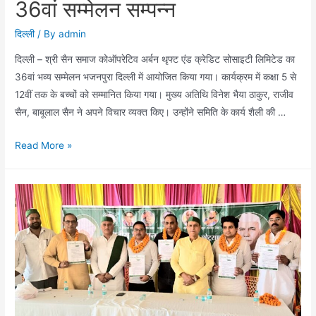
36वां सम्मेलन सम्पन्न
जन्मदिन
दिल्ली
/ By
admin
दिल्ली – श्री सैन समाज कोऑपरेटिव अर्बन थृफ्ट एंड क्रेडिट सोसाइटी लिमिटेड का
36वां भव्य सम्मेलन भजनपुरा दिल्ली में आयोजित किया गया। कार्यक्रम में कक्षा 5 से
12वीं तक के बच्चों को सम्मानित किया गया। मुख्य अतिथि विनेश भैया ठाकुर, राजीव
सैन, बाबूलाल सैन ने अपने विचार व्यक्त किए। उन्होंने समिति के कार्य शैली की …
श्री
Read More »
सैन
समाज
कोऑपरेटिव
अर्बन
थृफ्ट
एंड
क्रेडिट
सोसाइटी
लिमिटेड