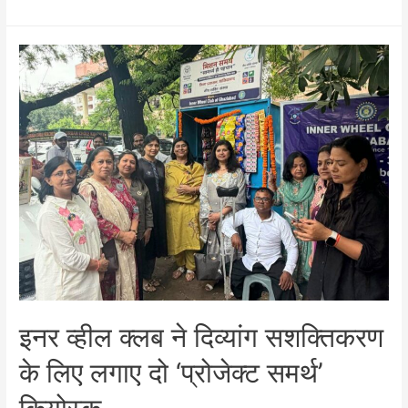
हर
महादेव
के
जयघोष
के
साथ
शिव
कांवड़
सेवा
संघ
के
32वें
कांवड़
सेवा
इनर व्हील क्लब ने दिव्यांग सशक्तिकरण
शिविर
का
के लिए लगाए दो ‘प्रोजेक्ट समर्थ’
शुभारंभ
कियोस्क