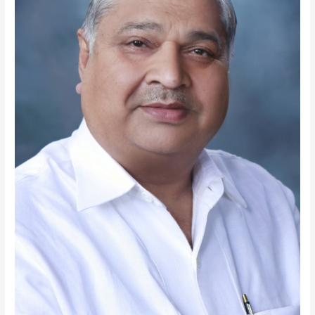
राम
प्रतिमा,
शहर
में
‘राम
सेतु’
के
नाम
से
बनेगी
नई
पहचान