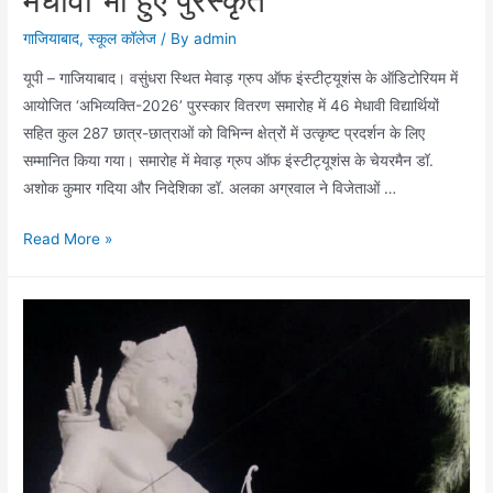
शिरडी
यात्रा
गाजियाबाद
,
स्कूल कॉलेज
/ By
admin
के
यूपी – गाजियाबाद। वसुंधरा स्थित मेवाड़ ग्रुप ऑफ इंस्टीट्यूशंस के ऑडिटोरियम में
टिकट
आयोजित ‘अभिव्यक्ति-2026’ पुरस्कार वितरण समारोह में 46 मेधावी विद्यार्थियों
सहित कुल 287 छात्र-छात्राओं को विभिन्न क्षेत्रों में उत्कृष्ट प्रदर्शन के लिए
सम्मानित किया गया। समारोह में मेवाड़ ग्रुप ऑफ इंस्टीट्यूशंस के चेयरमैन डॉ.
अशोक कुमार गदिया और निदेशिका डॉ. अलका अग्रवाल ने विजेताओं …
‘अभिव्यक्ति-2026’
Read More »
पुरस्कार
समारोह
में
287
विद्यार्थियों
का
सम्मान,
46
मेधावी