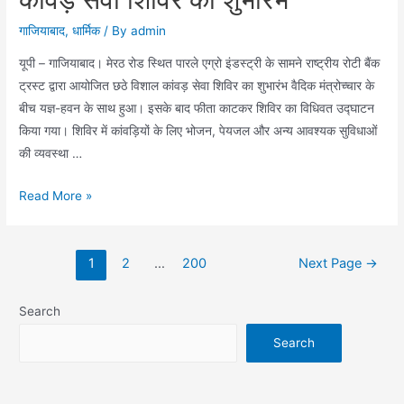
गाजियाबाद
,
धार्मिक
/ By
admin
यूपी – गाजियाबाद। मेरठ रोड स्थित पारले एग्रो इंडस्ट्री के सामने राष्ट्रीय रोटी बैंक
ट्रस्ट द्वारा आयोजित छठे विशाल कांवड़ सेवा शिविर का शुभारंभ वैदिक मंत्रोच्चार के
बीच यज्ञ-हवन के साथ हुआ। इसके बाद फीता काटकर शिविर का विधिवत उद्घाटन
किया गया। शिविर में कांवड़ियों के लिए भोजन, पेयजल और अन्य आवश्यक सुविधाओं
की व्यवस्था …
राष्ट्रीय
Read More »
रोटी
बैंक
Posts
ट्रस्ट
1
2
…
200
Next Page
→
pagination
के
छठे
Search
विशाल
Search
कांवड़
सेवा
शिविर