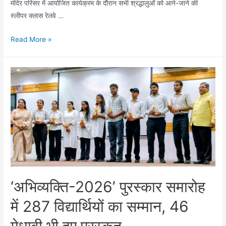
मंदिर परिसर में आयोजित कार्यक्रम के दौरान सभी श्रद्धालुओं को आने-जाने की
स्लीपर क्लास रेलवे …
लीलावती
Read More »
इंटरनेशनल
स्कूल
एवं
साईं
सेवा
ट्रस्ट
ने
17
महिला
श्रद्धालुओं
को
‘अभिव्यक्ति-2026’ पुरस्कार समारोह
भेंट
में 287 विद्यार्थियों का सम्मान, 46
किए
निशुल्क
मेधावी भी हुए पुरस्कृत