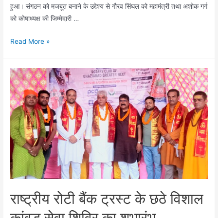
हुआ। संगठन को मजबूत बनाने के उद्देश्य से गौरव सिंघल को महामंत्री तथा अशोक गर्ग
को कोषाध्यक्ष की जिम्मेदारी …
गोविंदपुरम
Read More »
व्यापार
मंडल
का
विस्तार,
गौरव
सिंघल
बने
महामंत्री,
अशोक
गर्ग
कोषाध्यक्ष
नियुक्त
राष्ट्रीय रोटी बैंक ट्रस्ट के छठे विशाल
कांवड़ सेवा शिविर का शुभारंभ