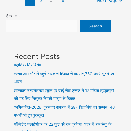
1
2
…
8
Next Page
→
pagination
मुकाबले
में
Search
चैंपियन
Search
बना
विशुद्धानंद
फुटबॉल
क्लब
Recent Posts
महाशिवरात्रि विशेष
खराब आम लौटाने पहुंचे सरकारी शिक्षक से मारपीट,750 रुपये लूटने का
आरोप
लीलावती इंटरनेशनल स्कूल एवं साईं सेवा ट्रस्ट ने 17 महिला श्रद्धालुओं
को भेंट किए निशुल्क शिरडी यात्रा के टिकट
‘अभिव्यक्ति-2026’ पुरस्कार समारोह में 287 विद्यार्थियों का सम्मान, 46
मेधावी भी हुए पुरस्कृत
एलिवेटेड फ्लाईओवर पर 22 फुट की राम प्रतिमा, शहर में ‘राम सेतु’ के