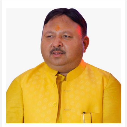
संग्राम
1857
के
शहीदों
को
दी
गई
श्रद्धांजलि