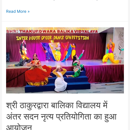
गाजियाबाद
Read More »
महानगर
अध्यक्ष
युवा
मोर्चा
सचिन
डेढ़ा
पूरे
प्रदेश
में
रहे
नंबर
वन
श्री ठाकुरद्वारा बालिका विद्यालय में
अंतर सदन नृत्य प्रतियोगिता का हुआ
आयोजन