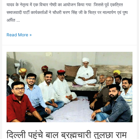
यादव के नेतृत्व में एक विचार गोष्ठी का आयोजन किया गया जिससे पूर्व एकत्रित
समाजवादी पार्टी कार्यकर्ताओं ने चौधरी चरण सिंह जी के चित्र पर माल्यार्पण एवं पुष्प
अर्पित …
सपा
Read More »
कार्यालय
पर
स्व.
चौधरी
चरण
सिंह
जी
की
पुण्यतिथि
पर
गोष्ठी
का
दिल्ली पहुंचे बाल ब्रह्मचारी तुलछा राम
आयोजन